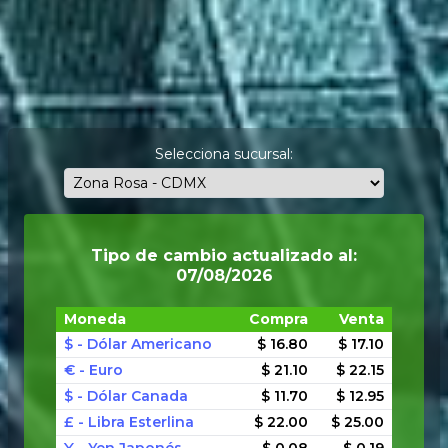
Selecciona sucursal:
Tipo de cambio actualizado al:
07/08/2026
Moneda
Compra
Venta
$ - Dólar Americano
$ 16.80
$ 17.10
€ - Euro
$ 21.10
$ 22.15
$ - Dólar Canada
$ 11.70
$ 12.95
£ - Libra Esterlina
$ 22.00
$ 25.00